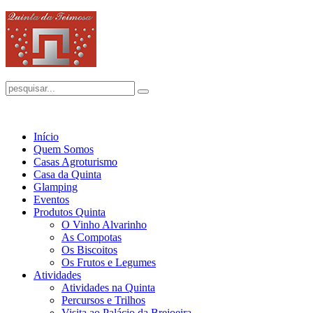
Início
Quem Somos
Casas Agroturismo
Casa da Quinta
Glamping
Eventos
Produtos Quinta
O Vinho Alvarinho
As Compotas
Os Biscoitos
Os Frutos e Legumes
Atividades
Atividades na Quinta
Percursos e Trilhos
Visita ao Palácio da Brejoeira