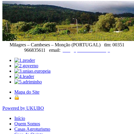
Milagres – Cambeses – Monção (PORTUGAL) tlm: 00351
966835611 email:
info@quintadateimosa.pt
Mapa do Site
Powered by UKUBO
Início
Quem Somos
Casas Agroturismo