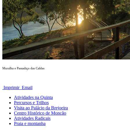
Muralha e Passadiço das Caldas
Imprimir
Email
Atividades na Quinta
Percursos e Trilhos
Visita ao Palácio da Brejoeira
Centro Histórico de Monção
Atividades Radicais
Praia e montanha