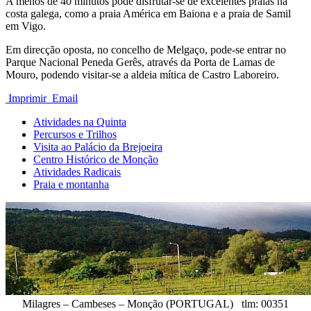
A menos de 40 minutos pode disfrutar-se de excelentes praias na
costa galega, como a praia América em Baiona e a praia de Samil
em Vigo.
Em direcção oposta, no concelho de Melgaço, pode-se entrar no
Parque Nacional Peneda Gerês, através da Porta de Lamas de
Mouro, podendo visitar-se a aldeia mítica de Castro Laboreiro.
Imprimir
Email
Atividades na Quinta
Percursos e Trilhos
Visita ao Palácio da Brejoeira
Centro Histórico de Monção
Atividades Radicais
Praia e montanha
Milagres – Cambeses – Monção (PORTUGAL) tlm: 00351