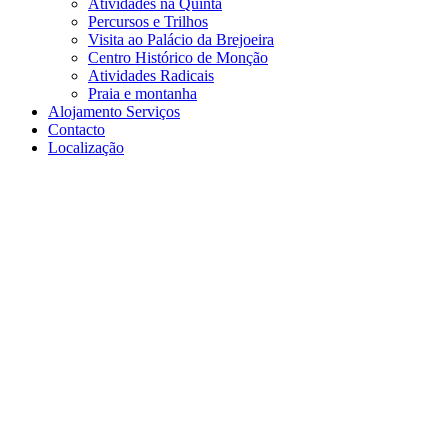
Atividades na Quinta
Percursos e Trilhos
Visita ao Palácio da Brejoeira
Centro Histórico de Monção
Atividades Radicais
Praia e montanha
Alojamento Serviços
Contacto
Localização