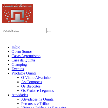
Início
Quem Somos
Casas Agroturismo
Casa da Quinta
Glamping
Eventos
Produtos Quinta
O Vinho Alvarinho
As Compotas
Os Biscoitos
Os Frutos e Legumes
Atividades
Atividades na Quinta
Percursos e Trilhos
Visita ao Palácio da Brejoeira