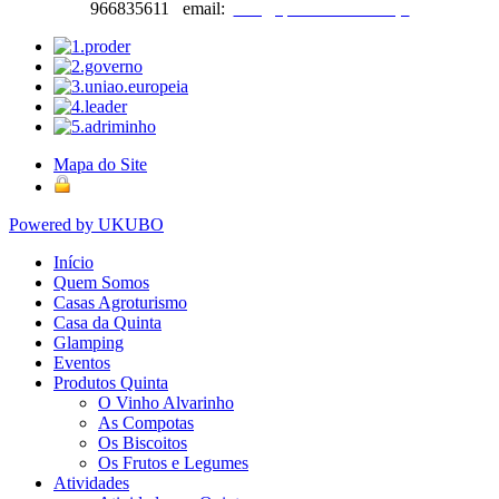
966835611 email:
info@quintadateimosa.pt
Mapa do Site
Powered by UKUBO
Início
Quem Somos
Casas Agroturismo
Casa da Quinta
Glamping
Eventos
Produtos Quinta
O Vinho Alvarinho
As Compotas
Os Biscoitos
Os Frutos e Legumes
Atividades