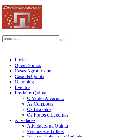
Início
Quem Somos
Casas Agroturismo
Casa da Quinta
Glamping
Eventos
Produtos Quinta
O Vinho Alvarinho
As Compotas
Os Biscoitos
Os Frutos e Legumes
Atividades
Atividades na Quinta
Percursos e Trilhos
Visita ao Palácio da Brejoeira