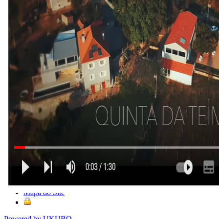
Imprimir
Email
Milagres – Cambeses – Monção (PORTUGAL) tlm: 00351
966835611 email:
info@quintadateimosa.pt
Mapa do Site
Powered by UKUBO