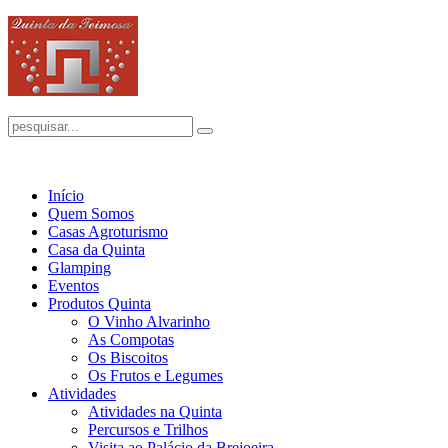
Início
Quem Somos
Casas Agroturismo
Casa da Quinta
Glamping
Eventos
Produtos Quinta
O Vinho Alvarinho
As Compotas
Os Biscoitos
Os Frutos e Legumes
Atividades
Atividades na Quinta
Percursos e Trilhos
Visita ao Palácio da Brejoeira